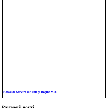
Platou de Servire din Nuc și Rășină v.16
Partenerii noștri