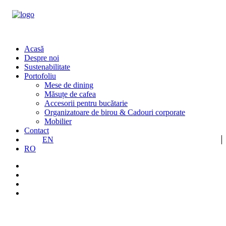
Acasă
Despre noi
Sustenabilitate
Portofoliu
Mese de dining
Măsuțe de cafea
Accesorii pentru bucătarie
Organizatoare de birou & Cadouri corporate
Mobilier
Contact
EN
RO