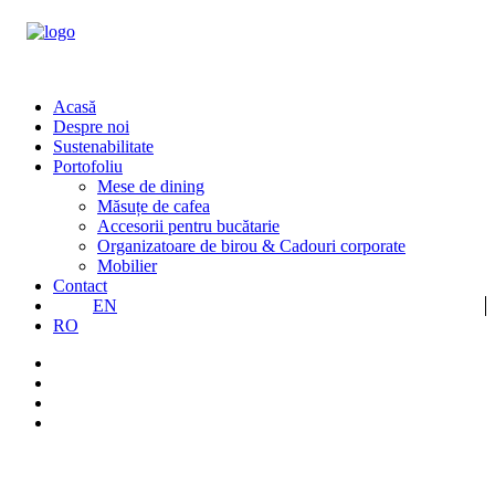
Acasă
Despre noi
Sustenabilitate
Portofoliu
Mese de dining
Măsuțe de cafea
Accesorii pentru bucătarie
Organizatoare de birou & Cadouri corporate
Mobilier
Contact
EN
RO