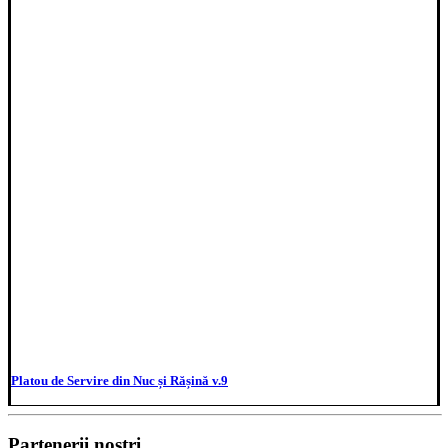
Platou de Servire din Nuc și Rășină v.9
Partenerii noștri