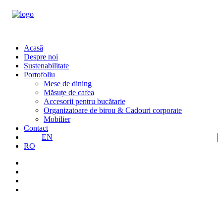
Acasă
Despre noi
Sustenabilitate
Portofoliu
Mese de dining
Măsuțe de cafea
Accesorii pentru bucătarie
Organizatoare de birou & Cadouri corporate
Mobilier
Contact
EN
RO