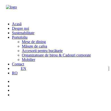
Acasă
Despre noi
Sustenabilitate
Portofoliu
Mese de dining
Măsuțe de cafea
Accesorii pentru bucătarie
Organizatoare de birou & Cadouri corporate
Mobilier
Contact
EN
RO